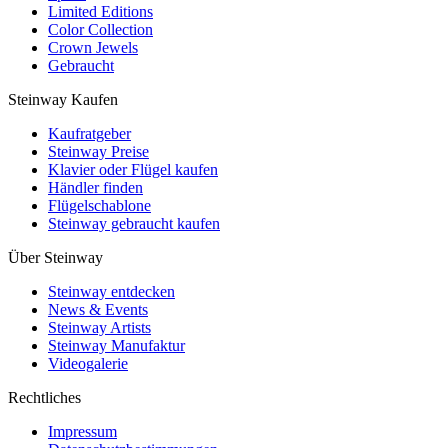
Limited Editions
Color Collection
Crown Jewels
Gebraucht
Steinway Kaufen
Kaufratgeber
Steinway Preise
Klavier oder Flügel kaufen
Händler finden
Flügelschablone
Steinway gebraucht kaufen
Über Steinway
Steinway entdecken
News & Events
Steinway Artists
Steinway Manufaktur
Videogalerie
Rechtliches
Impressum