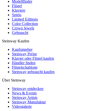
Modellfinder
Flügel
Klaviere
Spirio
Limited Editions
Color Collection
Crown Jewels
Gebraucht
Steinway Kaufen
Kaufratgeber
Steinway Preise
Klavier oder Flügel kaufen
Händler finden
Flügelschablone
Steinway gebraucht kaufen
Über Steinway
Steinway entdecken
News & Events
Steinway Artists
Steinway Manufaktur
Videogalerie