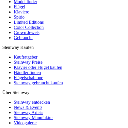
Modellfinder
Flügel
Klaviere
Spirio
Limited Editions
Color Collection
Crown Jewels
Gebraucht
Steinway Kaufen
Kaufratgeber
Steinway Preise
Klavier oder Flügel kaufen
Händler finden
Flügelschablone
Steinway gebraucht kaufen
Über Steinway
Steinway entdecken
News & Events
Steinway Artists
Steinway Manufaktur
Videogalerie