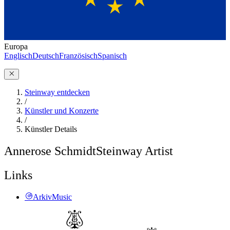
Europa
Englisch
Deutsch
Französisch
Spanisch
Steinway entdecken
/
Künstler und Konzerte
/
Künstler Details
Annerose Schmidt
Steinway Artist
Links
ArkivMusic