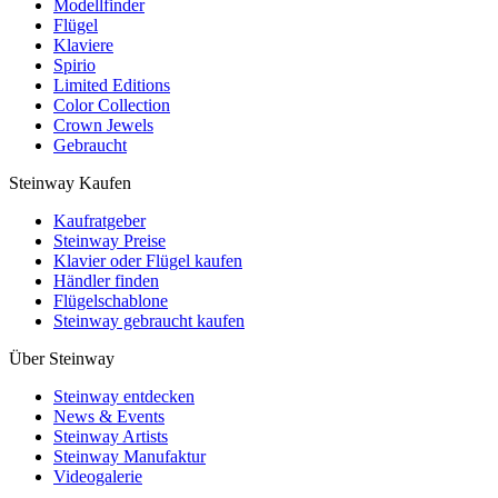
Modellfinder
Flügel
Klaviere
Spirio
Limited Editions
Color Collection
Crown Jewels
Gebraucht
Steinway Kaufen
Kaufratgeber
Steinway Preise
Klavier oder Flügel kaufen
Händler finden
Flügelschablone
Steinway gebraucht kaufen
Über Steinway
Steinway entdecken
News & Events
Steinway Artists
Steinway Manufaktur
Videogalerie