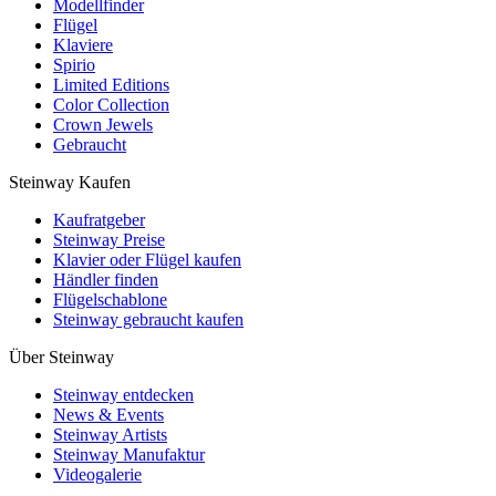
Modellfinder
Flügel
Klaviere
Spirio
Limited Editions
Color Collection
Crown Jewels
Gebraucht
Steinway Kaufen
Kaufratgeber
Steinway Preise
Klavier oder Flügel kaufen
Händler finden
Flügelschablone
Steinway gebraucht kaufen
Über Steinway
Steinway entdecken
News & Events
Steinway Artists
Steinway Manufaktur
Videogalerie