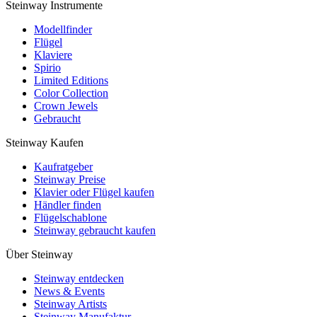
Steinway Instrumente
Modellfinder
Flügel
Klaviere
Spirio
Limited Editions
Color Collection
Crown Jewels
Gebraucht
Steinway Kaufen
Kaufratgeber
Steinway Preise
Klavier oder Flügel kaufen
Händler finden
Flügelschablone
Steinway gebraucht kaufen
Über Steinway
Steinway entdecken
News & Events
Steinway Artists
Steinway Manufaktur