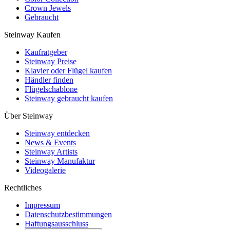
Crown Jewels
Gebraucht
Steinway Kaufen
Kaufratgeber
Steinway Preise
Klavier oder Flügel kaufen
Händler finden
Flügelschablone
Steinway gebraucht kaufen
Über Steinway
Steinway entdecken
News & Events
Steinway Artists
Steinway Manufaktur
Videogalerie
Rechtliches
Impressum
Datenschutzbestimmungen
Haftungsausschluss