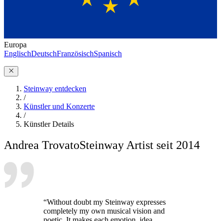
Europa
Englisch
Deutsch
Französisch
Spanisch
Steinway entdecken
/
Künstler und Konzerte
/
Künstler Details
Andrea Trovato
Steinway Artist seit 2014
“Without doubt my Steinway expresses
completely my own musical vision and
poetic. It makes each emotion, idea,