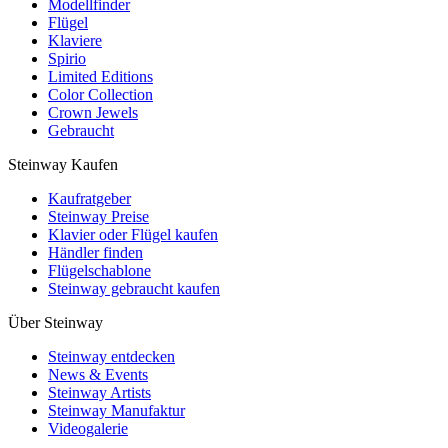
Modellfinder
Flügel
Klaviere
Spirio
Limited Editions
Color Collection
Crown Jewels
Gebraucht
Steinway Kaufen
Kaufratgeber
Steinway Preise
Klavier oder Flügel kaufen
Händler finden
Flügelschablone
Steinway gebraucht kaufen
Über Steinway
Steinway entdecken
News & Events
Steinway Artists
Steinway Manufaktur
Videogalerie