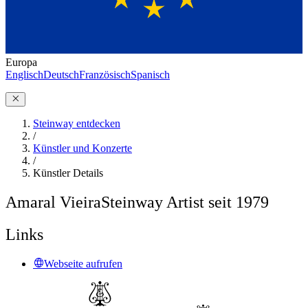
Europa
Englisch
Deutsch
Französisch
Spanisch
Steinway entdecken
/
Künstler und Konzerte
/
Künstler Details
Amaral Vieira
Steinway Artist seit 1979
Links
Webseite aufrufen