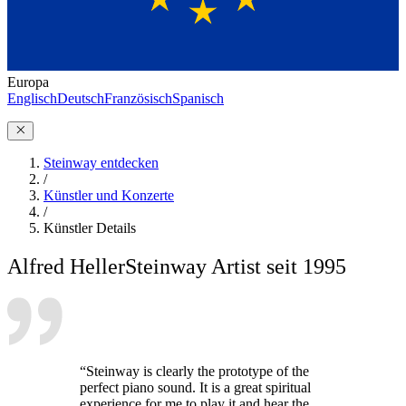
Europa
Englisch
Deutsch
Französisch
Spanisch
Steinway entdecken
/
Künstler und Konzerte
/
Künstler Details
Alfred Heller
Steinway Artist seit 1995
“Steinway is clearly the prototype of the
perfect piano sound. It is a great spiritual
experience for me to play it and hear the