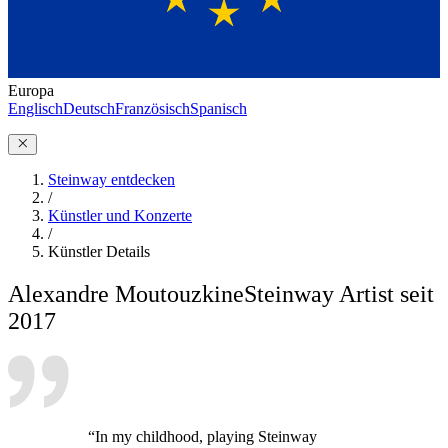
Europa
Englisch
Deutsch
Französisch
Spanisch
Steinway entdecken
/
Künstler und Konzerte
/
Künstler Details
Alexandre Moutouzkine
Steinway Artist seit
2017
“In my childhood, playing Steinway