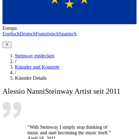
Europa
Englisch
Deutsch
Französisch
Spanisch
Steinway entdecken
/
Künstler und Konzerte
/
Künstler Details
Alessio Nanni
Steinway Artist seit 2011
“With Steinway I simply stop thinking of
music and start becoming the music itself.”
April 18, 2011