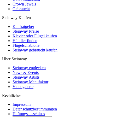
Crown Jewels
Gebraucht
Steinway Kaufen
Kaufratgeber
Steinway Preise
Klavier oder Flügel kaufen
Händler finden
Flügelschablone
Steinway gebraucht kaufen
Über Steinway
Steinway entdecken
News & Events
Steinway Artists
Steinway Manufaktur
Videogalerie
Rechtliches
Impressum
Datenschutzbestimmungen
Haftungsausschluss