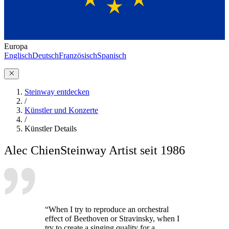
Europa
Englisch
Deutsch
Französisch
Spanisch
Steinway entdecken
/
Künstler und Konzerte
/
Künstler Details
Alec Chien
Steinway Artist seit 1986
“When I try to reproduce an orchestral
effect of Beethoven or Stravinsky, when I
try to create a singing quality for a