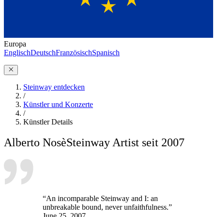
Europa
Englisch
Deutsch
Französisch
Spanisch
Steinway entdecken
/
Künstler und Konzerte
/
Künstler Details
Alberto Nosè
Steinway Artist seit 2007
“An incomparable Steinway and I: an
unbreakable bound, never unfaithfulness.”
June 25, 2007