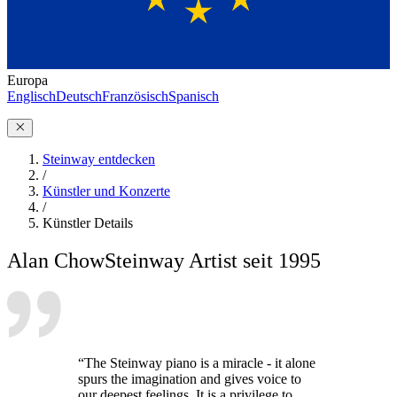
Europa
Englisch
Deutsch
Französisch
Spanisch
Steinway entdecken
/
Künstler und Konzerte
/
Künstler Details
Alan Chow
Steinway Artist seit 1995
“The Steinway piano is a miracle - it alone
spurs the imagination and gives voice to
our deepest feelings. It is a privilege to