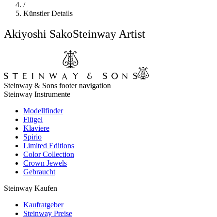
/
Künstler Details
Akiyoshi Sako
Steinway Artist
Steinway & Sons footer navigation
Steinway Instrumente
Modellfinder
Flügel
Klaviere
Spirio
Limited Editions
Color Collection
Crown Jewels
Gebraucht
Steinway Kaufen
Kaufratgeber
Steinway Preise