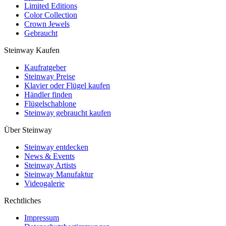
Limited Editions
Color Collection
Crown Jewels
Gebraucht
Steinway Kaufen
Kaufratgeber
Steinway Preise
Klavier oder Flügel kaufen
Händler finden
Flügelschablone
Steinway gebraucht kaufen
Über Steinway
Steinway entdecken
News & Events
Steinway Artists
Steinway Manufaktur
Videogalerie
Rechtliches
Impressum