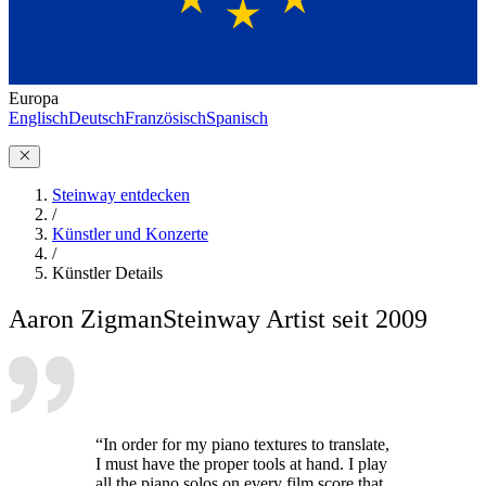
Europa
Englisch
Deutsch
Französisch
Spanisch
Steinway entdecken
/
Künstler und Konzerte
/
Künstler Details
Aaron Zigman
Steinway Artist seit 2009
“In order for my piano textures to translate,
I must have the proper tools at hand. I play
all the piano solos on every film score that