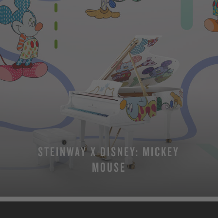
STEINWAY X DISNEY: MICKEY
MOUSE