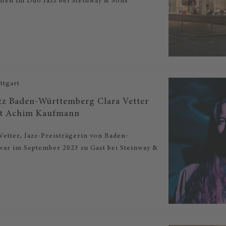
elten im Duo Jazz bei Steinway & Sons
ttgart
azz Baden-Württemberg Clara Vetter
it Achim Kaufmann
 Vetter, Jazz-Preisträgerin von Baden-
ar im September 2023 zu Gast bei Steinway &