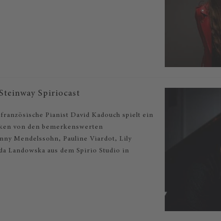
teinway Spiriocast
ranzösische Pianist David Kadouch spielt ein
ken von den bemerkenswerten
ny Mendelssohn, Pauline Viardot, Lily
a Landowska aus dem Spirio Studio in