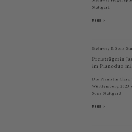
Steinway Flügel spi
Stuttgart.
MEHR
Steinway & Sons Stu
Preisträgerin J
im Pianoduo m
Die Pianistin Clara
Württemberg 2023 w
Sons Stuttgart!
MEHR