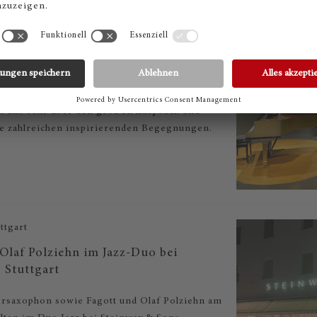
ttgart
 Ihren Besuch im Dorotheen Quartier!
.1.2024 empfingen wir zahlreiche
Besucher in unserem Store im Dorotheen
en uns sehr über den großen Zuspruch und
ie zahlreichen inspirierenden Begegnungen.
ttgart
Olaf Polziehn im Jazz-Duo bei
 Stuttgart
rsaxophon sowie Fagott und Olaf Polziehn am