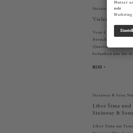
Steinway & Sons Stu
Vielen Dank für
Vom 4.11.2023 bis 5
Besucherinnen und 
Quartier. Wir freu
bedanken uns für d
MEHR
Steinway & Sons Stu
Libor Šíma und 
Steinway & Sons
Libor Šíma am Teno