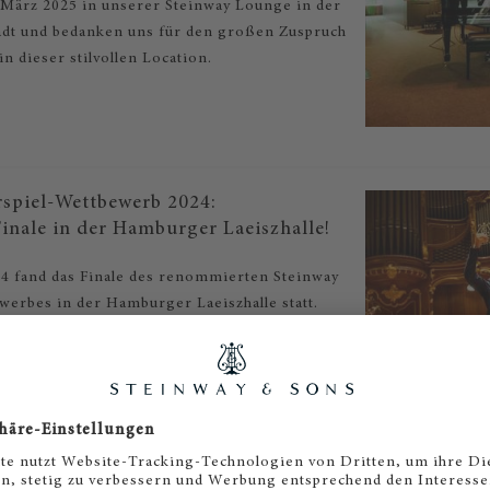
März 2025 in unserer Steinway Lounge in der
tadt und bedanken uns für den großen Zuspruch
in dieser stilvollen Location.
rspiel-Wettbewerb 2024:
inale in der Hamburger Laeiszhalle!
4 fand das Finale des renommierten Steinway
werbes in der Hamburger Laeiszhalle statt.
endlichen begeisterten mit großartigen