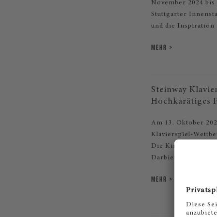
November 2024 bis 
Stuttgarter Innens
und die Inspiration 
MEHR
Steinway Klavie
Hochkarätiges F
Am 13. Oktober 202
Klavierspiel-Wettbe
Die Kinder und Jug
Darbietungen.
MEHR