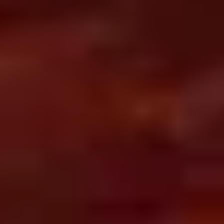
Spirio Technologie die Möglichkeiten und Nutzbarkeit dieses
wundervollen Tasteninstrumentes in vielfältiger Art und Weise.
Jetzt Spirio Vorführung anfragen
Steinway Flügel
Ein Steinway Spirio unterscheidet sich nicht von einem Steinway
Flügel ohne Technologie. Spirio Flügel werden wie klassische
Steinway Flügel mit der gleichen Sorgfalt und Hingabe in
Handarbeit gefertigt.
Spirio Technologie
Die Spirio Selbstspieltechnologie wird während der Entstehung
eines Spirio Flügels implementiert und ist für Spielende weder
sichtbar noch spürbar.
Musikbibliothek