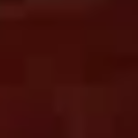
Live-Klaviermusik per Fingertipp
Akustisch,
faszinierend, authentisch
Spirio Vorführung anfragen
Steinway Spirio
Entdecken Sie mit unserem
Selbstspielflügel neue Faszination!
Spirio ist ein klassischer Steinway Flügel, welcher in Handarbeit in
Hamburg oder New York entsteht. Während des
Produktionsprozesses wird das Instrument mit Technologie
ausgestattet, die trotz aller Komplexität das Spielgefühl in keinster
Weise beeinflusst. Jedoch erweitert die von Steinway patentierte