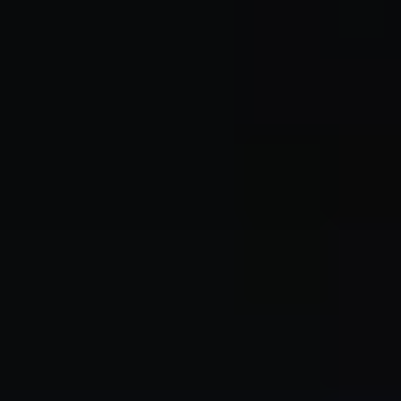
Spirio ⁠|⁠ r – Innovation für Emotionen.