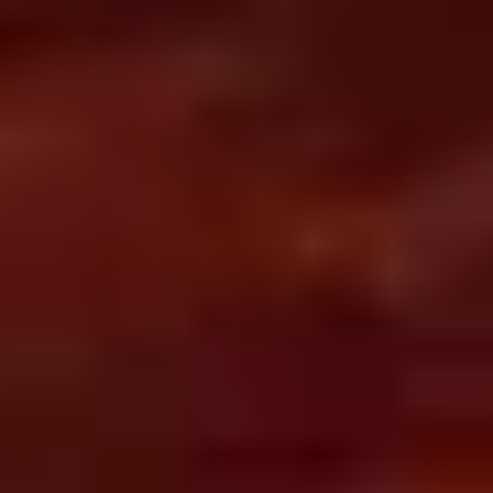
Spirio Technologie die Möglichkeiten und Nutzbarkeit dieses
wundervollen Tasteninstrumentes in vielfältiger Art und Weise.
Jetzt Spirio Vorführung anfragen
Steinway Flügel
Ein Steinway Spirio unterscheidet sich nicht von einem Steinway
Flügel ohne Technologie. Spirio Flügel werden wie klassische
Steinway Flügel mit der gleichen Sorgfalt und Hingabe in
Handarbeit gefertigt.
Spirio Technologie
Die Spirio Selbstspieltechnologie wird während der Entstehung
eines Spirio Flügels implementiert und ist für Spielende weder
sichtbar noch spürbar.
Musikbibliothek