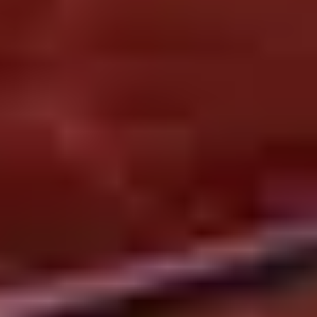
Spirio Cloud
Wäre es nicht großartig, wenn man die hochauflösenden
Aufnahmen des eigenen Klavierspiels mit Verwandten, Freunden,
Lehrern oder Professoren unkompliziert teilen könnte? Vielleicht
sogar als MP3 oder MIDI-Datei? Kein Problem!
Vorherige Seite
Nächste Seite
Spirio App
Beste Klaviermusik von Klassik
bis Pop