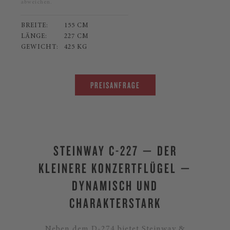
abweichen.
BREITE:
155 CM
LÄNGE:
227 CM
GEWICHT:
425 KG
PREISANFRAGE
STEINWAY C-227 — DER
KLEINERE KONZERTFLÜGEL —
DYNAMISCH UND
CHARAKTERSTARK
Neben dem D-274 bietet Steinway &