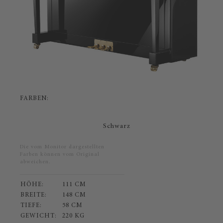
FARBEN:
Schwarz
Die vom Monitor dargestellten
Farben können vom Original
abweichen.
HÖHE:
111 CM
BREITE:
148 CM
TIEFE:
58 CM
GEWICHT:
220 KG