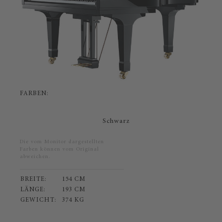
FARBEN:
Schwarz
Die vom Monitor dargestellten
Farben können vom Original
abweichen.
BREITE:
154 CM
LÄNGE:
193 CM
GEWICHT:
374 KG