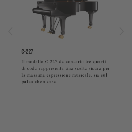
C-227
B-2
Il modello C-227 da concerto tre-quarti
a
Qua
di coda rappresenta una scelta sicura per
l
al 
la massima espressione musicale, sia sul
Ste
palco che a casa.
musi
o |
mon
Spir