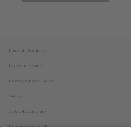
Il mondo Steinway
Lavoro e carriera
Boston & Essex Pianos
Videos
Tutela della privacy
Informazioni legali