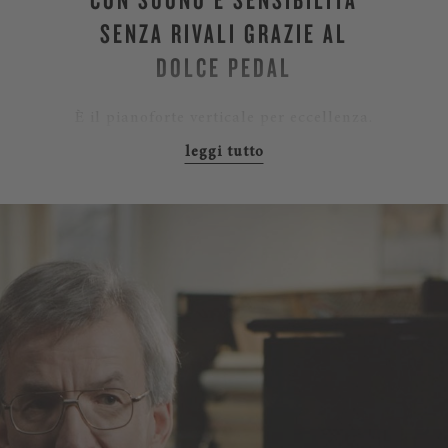
SENZA RIVALI GRAZIE AL
DOLCE PEDAL
È il pianoforte verticale per eccellenza.
Lo Steinway K-132 offre un tocco
perfettamente equilibrato, un’ampia
gamma sonora e un impareggiabile
sound pieno. Per costruire i pianoforti
verticali nel nostro centro di
produzione di Amburgo utilizziamo gli
stessi materiali impiegati nella
costruzione dei pianoforti a coda per
soddisfare i più alti standard musicali
di Steinway “per costruire il miglior
pianoforte possibile.”