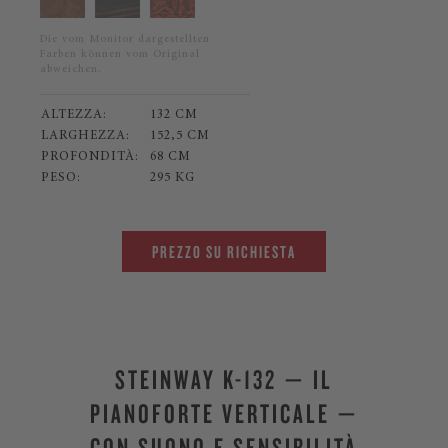
Die vom Monitor dargestellten
Farben können vom Original
abweichen.
ALTEZZA:
132 CM
LARGHEZZA:
152,5 CM
PROFONDITÀ:
68 CM
PESO:
295 KG
PREZZO SU RICHIESTA
STEINWAY K-132 — IL
PIANOFORTE VERTICALE —
CON SUONO E SENSIBILITÀ