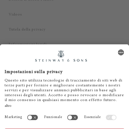
Videos
Tutela della privacy
Informazioni legali
Dichiarazione di non responsabilità
Cookies
IT
EN
DE
ES
FR
© 2026 Steinway & Sons. Steinway and the lyre are