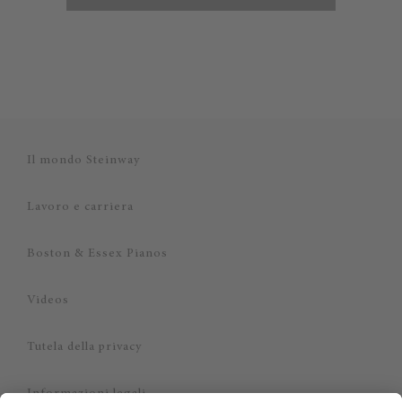
Il mondo Steinway
Lavoro e carriera
Boston & Essex Pianos
Videos
Tutela della privacy
Informazioni legali