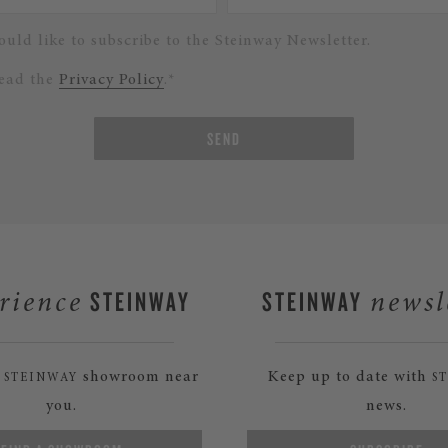
ould like to subscribe to the Steinway Newsletter.
read the
Privacy Policy
.*
SEND
STEINWAY
STEINWAY
rience
newsl
a
showroom near
Keep up to date with
STEINWAY
S
you.
news.