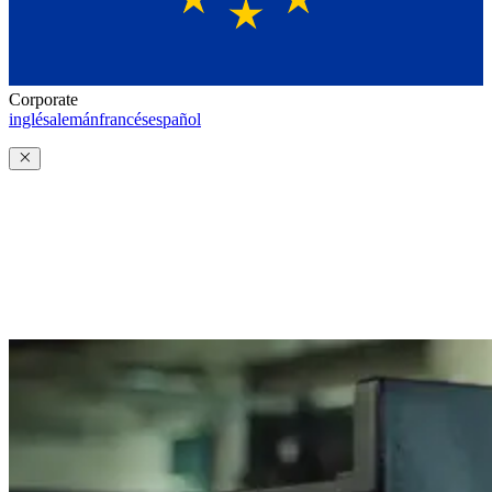
Corporate
inglés
alemán
francés
español