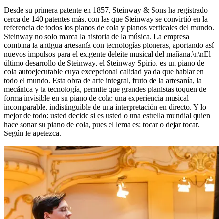
Desde su primera patente en 1857, Steinway ⁠&⁠ Sons ha registrado
cerca de 140 patentes más, con las que Steinway se convirtió en la
referencia de todos los pianos de cola y pianos verticales del mundo.
Steinway no solo marca la historia de la música. La empresa
combina la antigua artesanía con tecnologías pioneras, aportando así
nuevos impulsos para el exigente deleite musical del mañana.\n\nEl
último desarrollo de Steinway, el Steinway Spirio, es un piano de
cola autoejecutable cuya excepcional calidad ya da que hablar en
todo el mundo. Esta obra de arte integral, fruto de la artesanía, la
mecánica y la tecnología, permite que grandes pianistas toquen de
forma invisible en su piano de cola: una experiencia musical
incomparable, indistinguible de una interpretación en directo. Y lo
mejor de todo: usted decide si es usted o una estrella mundial quien
hace sonar su piano de cola, pues el lema es: tocar o dejar tocar.
Según le apetezca.