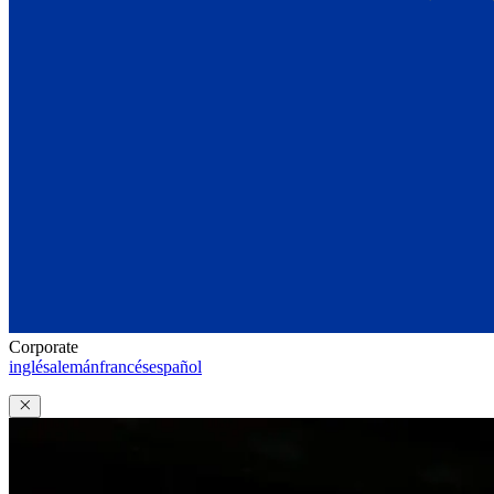
Corporate
inglés
alemán
francés
español