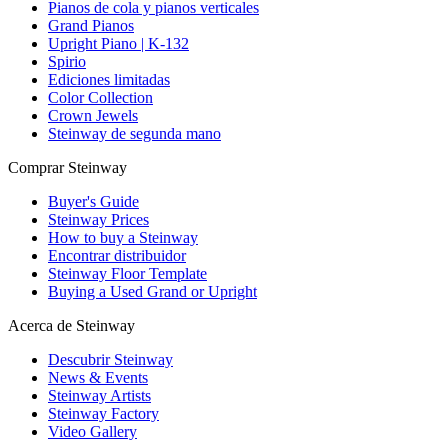
Pianos de cola y pianos verticales
Grand Pianos
Upright Piano | K-132
Spirio
Ediciones limitadas
Color Collection
Crown Jewels
Steinway de segunda mano
Comprar Steinway
Buyer's Guide
Steinway Prices
How to buy a Steinway
Encontrar distribuidor
Steinway Floor Template
Buying a Used Grand or Upright
Acerca de Steinway
Descubrir Steinway
News & Events
Steinway Artists
Steinway Factory
Video Gallery