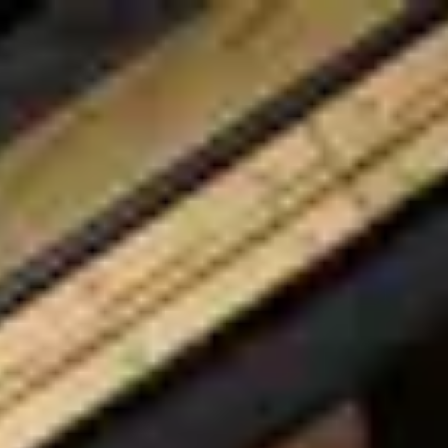
Spirio
Pianos
Steinway entdecken
Händler
DE
Region und Sprache wählen
Europa