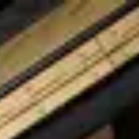
Spirio
Pianos
Steinway entdecken
Händler
DE
Region und Sprache wählen
Europa