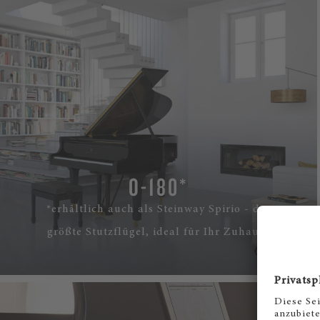
O-180*
*erhältlich auch als Steinway Spirio - der
größte Stutzflügel, ideal für Ihr Zuhause