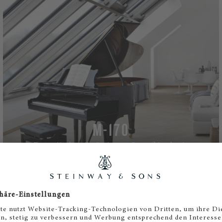
M-170
Der mittelgroße Steinway Stutzflügel mit
unverwechselbarem Klang