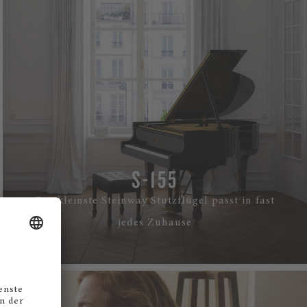
S-155
Der kleinste Steinway Stutzflügel passt in fast
jedes Zuhause