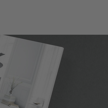
UFRATGEBER – JETZT KOSTENLOS ANFORDERN!
den Sie ein Piano, dessen Spielgefühl Sie lieben!
ser Kaufratgeber bietet Ihnen eine wertvolle
ientierung für den Kauf eines Flügels oder Klaviers.