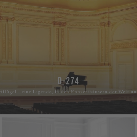
D-274
tflügel - eine Legende, in den Konzerthäusern der Welt u