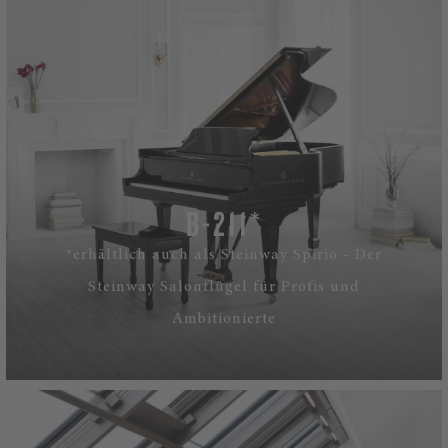
B-211*
*erhältlich auch als Steinway Spirio - Der
Steinway Salonflügel für Profis und
Ambitionierte