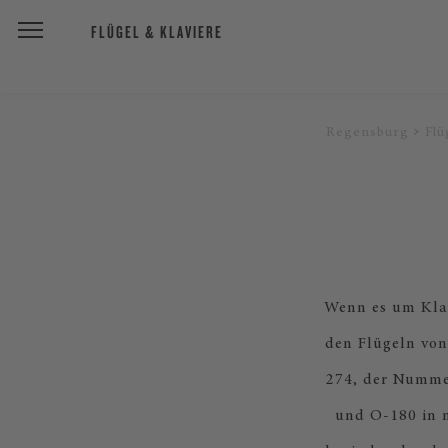
FLÜGEL & KLAVIERE
Regensburg
Flü
Wenn es um Klan
den Flügeln von
274, der Nummer
und O-180 in m