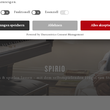
SPIRIO
n & spielen lassen - mit dem selbstspielenden Flügel von S