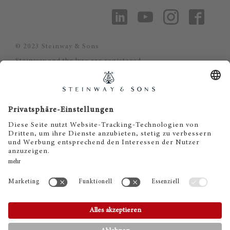
© 2023 Steinway & Sons
Steinway and the lyre are registered
trademarks.
Piano Metz by DAUM GmbH & Co. KG
Piano Metz by DAUM GmbH & Co. KG
Dr.-Gessler-Straße 10
D-93051 Regensburg
+49 (0)941 - 57575
info@pianometz.com
www.pianometz.com