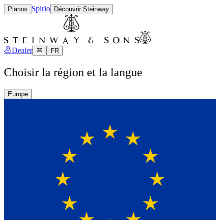
Spirio
Pianos
Découvrir Steinway
Dealer
FR
Choisir la région et la langue
Europe