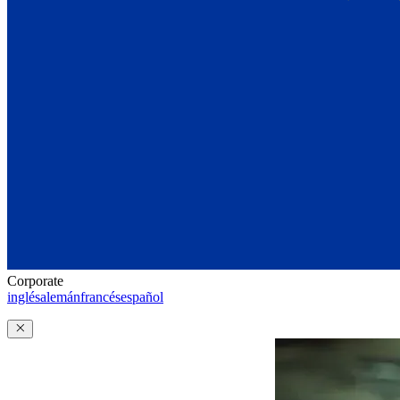
Corporate
inglés
alemán
francés
español