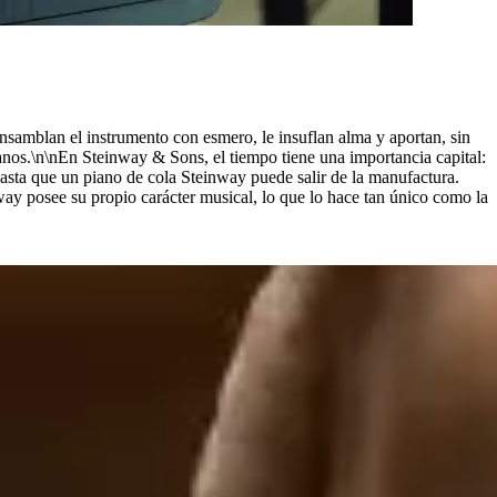
nsamblan el instrumento con esmero, le insuflan alma y aportan, sin
os.\n\nEn Steinway ⁠&⁠ Sons, el tiempo tiene una importancia capital:
sta que un piano de cola Steinway puede salir de la manufactura.
way posee su propio carácter musical, lo que lo hace tan único como la