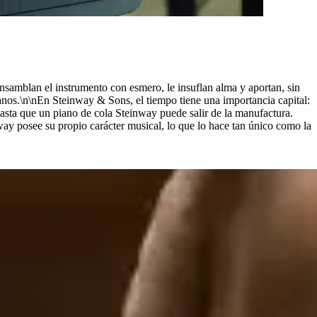
nsamblan el instrumento con esmero, le insuflan alma y aportan, sin
os.\n\nEn Steinway ⁠&⁠ Sons, el tiempo tiene una importancia capital:
sta que un piano de cola Steinway puede salir de la manufactura.
way posee su propio carácter musical, lo que lo hace tan único como la