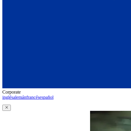
Corporate
inglés
alemán
francés
español