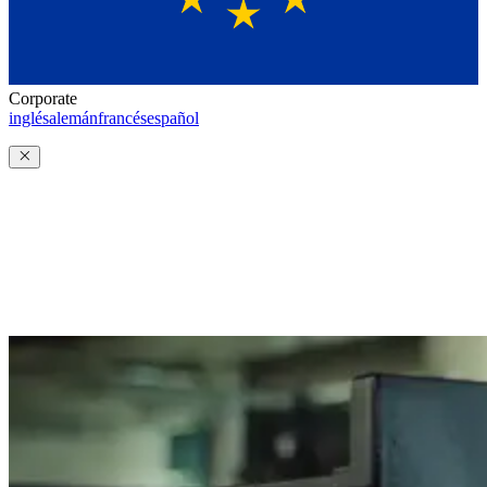
Corporate
inglés
alemán
francés
español