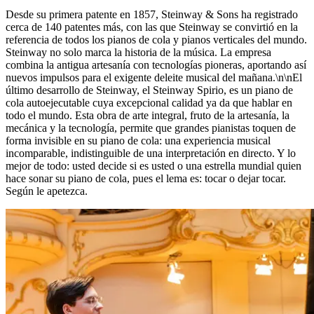
Desde su primera patente en 1857, Steinway ⁠&⁠ Sons ha registrado
cerca de 140 patentes más, con las que Steinway se convirtió en la
referencia de todos los pianos de cola y pianos verticales del mundo.
Steinway no solo marca la historia de la música. La empresa
combina la antigua artesanía con tecnologías pioneras, aportando así
nuevos impulsos para el exigente deleite musical del mañana.\n\nEl
último desarrollo de Steinway, el Steinway Spirio, es un piano de
cola autoejecutable cuya excepcional calidad ya da que hablar en
todo el mundo. Esta obra de arte integral, fruto de la artesanía, la
mecánica y la tecnología, permite que grandes pianistas toquen de
forma invisible en su piano de cola: una experiencia musical
incomparable, indistinguible de una interpretación en directo. Y lo
mejor de todo: usted decide si es usted o una estrella mundial quien
hace sonar su piano de cola, pues el lema es: tocar o dejar tocar.
Según le apetezca.