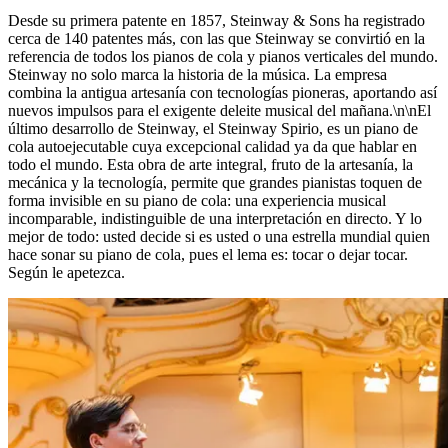
Desde su primera patente en 1857, Steinway ⁠&⁠ Sons ha registrado
cerca de 140 patentes más, con las que Steinway se convirtió en la
referencia de todos los pianos de cola y pianos verticales del mundo.
Steinway no solo marca la historia de la música. La empresa
combina la antigua artesanía con tecnologías pioneras, aportando así
nuevos impulsos para el exigente deleite musical del mañana.\n\nEl
último desarrollo de Steinway, el Steinway Spirio, es un piano de
cola autoejecutable cuya excepcional calidad ya da que hablar en
todo el mundo. Esta obra de arte integral, fruto de la artesanía, la
mecánica y la tecnología, permite que grandes pianistas toquen de
forma invisible en su piano de cola: una experiencia musical
incomparable, indistinguible de una interpretación en directo. Y lo
mejor de todo: usted decide si es usted o una estrella mundial quien
hace sonar su piano de cola, pues el lema es: tocar o dejar tocar.
Según le apetezca.