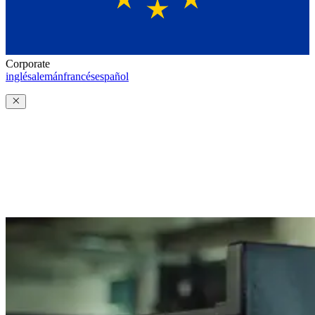
Corporate
inglés
alemán
francés
español