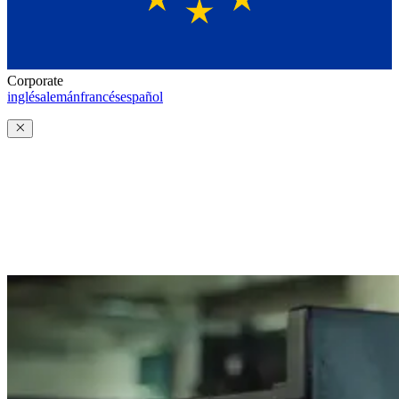
Corporate
inglés
alemán
francés
español