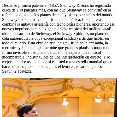
Desde su primera patente en 1857, Steinway ⁠&⁠ Sons ha registrado
cerca de 140 patentes más, con las que Steinway se convirtió en la
referencia de todos los pianos de cola y pianos verticales del mundo.
Steinway no solo marca la historia de la música. La empresa
combina la antigua artesanía con tecnologías pioneras, aportando así
nuevos impulsos para el exigente deleite musical del mañana.\n\nEl
último desarrollo de Steinway, el Steinway Spirio, es un piano de
cola autoejecutable cuya excepcional calidad ya da que hablar en
todo el mundo. Esta obra de arte integral, fruto de la artesanía, la
mecánica y la tecnología, permite que grandes pianistas toquen de
forma invisible en su piano de cola: una experiencia musical
incomparable, indistinguible de una interpretación en directo. Y lo
mejor de todo: usted decide si es usted o una estrella mundial quien
hace sonar su piano de cola, pues el lema es: tocar o dejar tocar.
Según le apetezca.