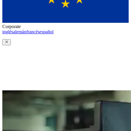
Corporate
inglés
alemán
francés
español