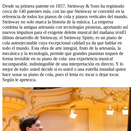
Desde su primera patente en 1857, Steinway ⁠&⁠ Sons ha registrado
cerca de 140 patentes más, con las que Steinway se convirtió en la
referencia de todos los pianos de cola y pianos verticales del mundo.
Steinway no solo marca la historia de la música. La empresa
combina la antigua artesanía con tecnologías pioneras, aportando así
nuevos impulsos para el exigente deleite musical del mañana.\n\nEl
último desarrollo de Steinway, el Steinway Spirio, es un piano de
cola autoejecutable cuya excepcional calidad ya da que hablar en
todo el mundo. Esta obra de arte integral, fruto de la artesanía, la
mecánica y la tecnología, permite que grandes pianistas toquen de
forma invisible en su piano de cola: una experiencia musical
incomparable, indistinguible de una interpretación en directo. Y lo
mejor de todo: usted decide si es usted o una estrella mundial quien
hace sonar su piano de cola, pues el lema es: tocar o dejar tocar.
Según le apetezca.