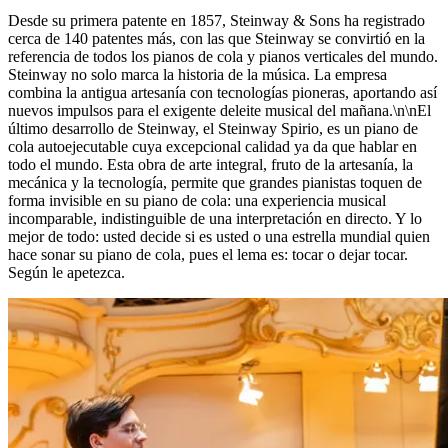
Desde su primera patente en 1857, Steinway ⁠&⁠ Sons ha registrado
cerca de 140 patentes más, con las que Steinway se convirtió en la
referencia de todos los pianos de cola y pianos verticales del mundo.
Steinway no solo marca la historia de la música. La empresa
combina la antigua artesanía con tecnologías pioneras, aportando así
nuevos impulsos para el exigente deleite musical del mañana.\n\nEl
último desarrollo de Steinway, el Steinway Spirio, es un piano de
cola autoejecutable cuya excepcional calidad ya da que hablar en
todo el mundo. Esta obra de arte integral, fruto de la artesanía, la
mecánica y la tecnología, permite que grandes pianistas toquen de
forma invisible en su piano de cola: una experiencia musical
incomparable, indistinguible de una interpretación en directo. Y lo
mejor de todo: usted decide si es usted o una estrella mundial quien
hace sonar su piano de cola, pues el lema es: tocar o dejar tocar.
Según le apetezca.