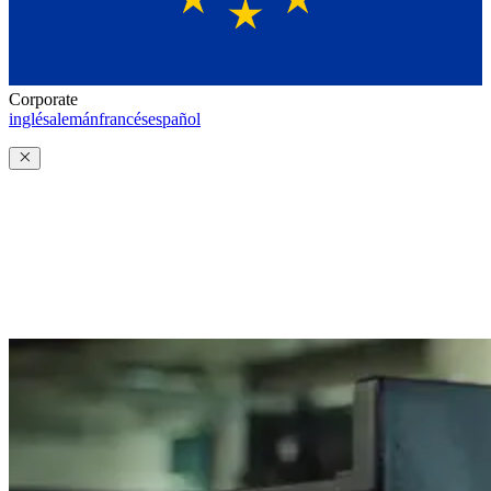
Corporate
inglés
alemán
francés
español