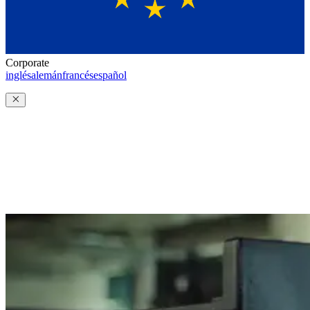
Corporate
inglés
alemán
francés
español