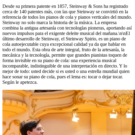
Desde su primera patente en 1857, Steinway ⁠&⁠ Sons ha registrado
cerca de 140 patentes más, con las que Steinway se convirtió en la
referencia de todos los pianos de cola y pianos verticales del mundo.
Steinway no solo marca la historia de la música. La empresa
combina la antigua artesanía con tecnologías pioneras, aportando así
nuevos impulsos para el exigente deleite musical del mañana.\n\nEl
último desarrollo de Steinway, el Steinway Spirio, es un piano de
cola autoejecutable cuya excepcional calidad ya da que hablar en
todo el mundo. Esta obra de arte integral, fruto de la artesanía, la
mecánica y la tecnología, permite que grandes pianistas toquen de
forma invisible en su piano de cola: una experiencia musical
incomparable, indistinguible de una interpretación en directo. Y lo
mejor de todo: usted decide si es usted o una estrella mundial quien
hace sonar su piano de cola, pues el lema es: tocar o dejar tocar.
Según le apetezca.