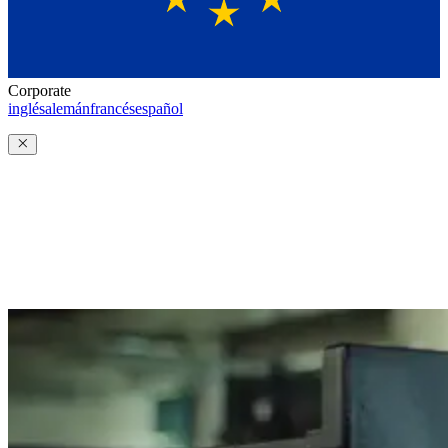
Corporate
inglés
alemán
francés
español