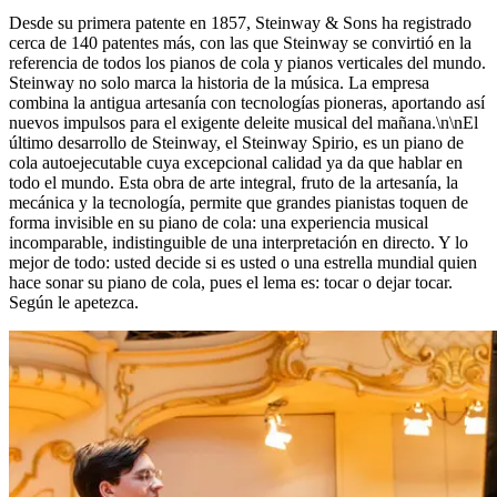
Desde su primera patente en 1857, Steinway ⁠&⁠ Sons ha registrado
cerca de 140 patentes más, con las que Steinway se convirtió en la
referencia de todos los pianos de cola y pianos verticales del mundo.
Steinway no solo marca la historia de la música. La empresa
combina la antigua artesanía con tecnologías pioneras, aportando así
nuevos impulsos para el exigente deleite musical del mañana.\n\nEl
último desarrollo de Steinway, el Steinway Spirio, es un piano de
cola autoejecutable cuya excepcional calidad ya da que hablar en
todo el mundo. Esta obra de arte integral, fruto de la artesanía, la
mecánica y la tecnología, permite que grandes pianistas toquen de
forma invisible en su piano de cola: una experiencia musical
incomparable, indistinguible de una interpretación en directo. Y lo
mejor de todo: usted decide si es usted o una estrella mundial quien
hace sonar su piano de cola, pues el lema es: tocar o dejar tocar.
Según le apetezca.