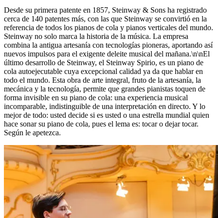
Desde su primera patente en 1857, Steinway ⁠&⁠ Sons ha registrado
cerca de 140 patentes más, con las que Steinway se convirtió en la
referencia de todos los pianos de cola y pianos verticales del mundo.
Steinway no solo marca la historia de la música. La empresa
combina la antigua artesanía con tecnologías pioneras, aportando así
nuevos impulsos para el exigente deleite musical del mañana.\n\nEl
último desarrollo de Steinway, el Steinway Spirio, es un piano de
cola autoejecutable cuya excepcional calidad ya da que hablar en
todo el mundo. Esta obra de arte integral, fruto de la artesanía, la
mecánica y la tecnología, permite que grandes pianistas toquen de
forma invisible en su piano de cola: una experiencia musical
incomparable, indistinguible de una interpretación en directo. Y lo
mejor de todo: usted decide si es usted o una estrella mundial quien
hace sonar su piano de cola, pues el lema es: tocar o dejar tocar.
Según le apetezca.