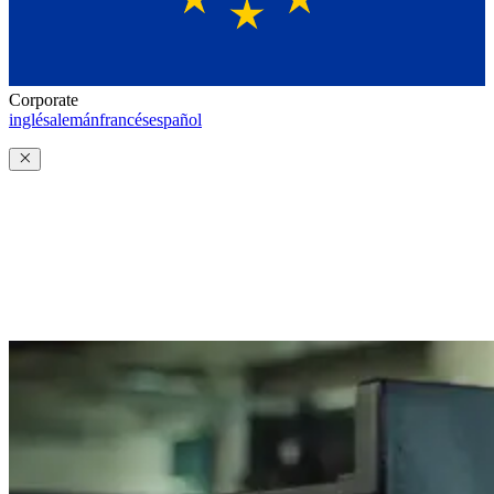
Corporate
inglés
alemán
francés
español