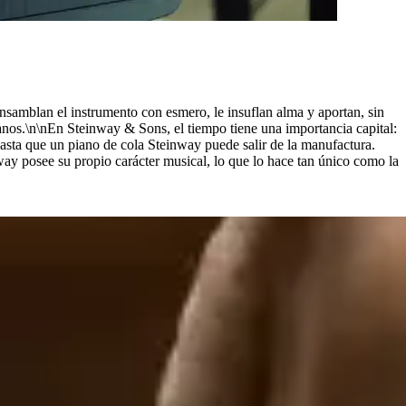
nsamblan el instrumento con esmero, le insuflan alma y aportan, sin
os.\n\nEn Steinway ⁠&⁠ Sons, el tiempo tiene una importancia capital:
sta que un piano de cola Steinway puede salir de la manufactura.
way posee su propio carácter musical, lo que lo hace tan único como la