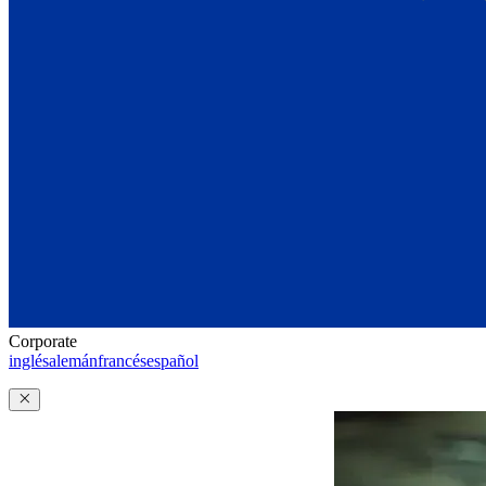
Corporate
inglés
alemán
francés
español