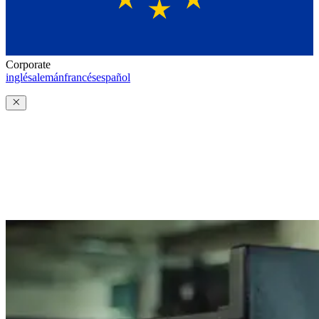
Corporate
inglés
alemán
francés
español