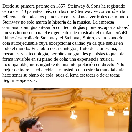
Desde su primera patente en 1857, Steinway ⁠&⁠ Sons ha registrado
cerca de 140 patentes más, con las que Steinway se convirtió en la
referencia de todos los pianos de cola y pianos verticales del mundo.
Steinway no solo marca la historia de la música. La empresa
combina la antigua artesanía con tecnologías pioneras, aportando así
nuevos impulsos para el exigente deleite musical del mañana.\n\nEl
último desarrollo de Steinway, el Steinway Spirio, es un piano de
cola autoejecutable cuya excepcional calidad ya da que hablar en
todo el mundo. Esta obra de arte integral, fruto de la artesanía, la
mecánica y la tecnología, permite que grandes pianistas toquen de
forma invisible en su piano de cola: una experiencia musical
incomparable, indistinguible de una interpretación en directo. Y lo
mejor de todo: usted decide si es usted o una estrella mundial quien
hace sonar su piano de cola, pues el lema es: tocar o dejar tocar.
Según le apetezca.