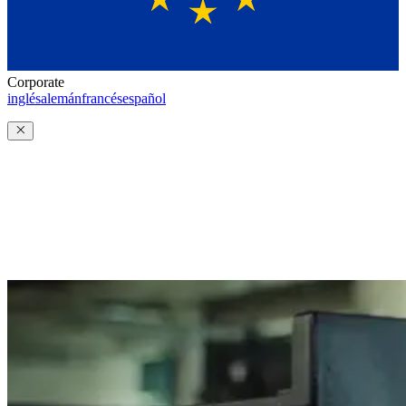
Corporate
inglés
alemán
francés
español