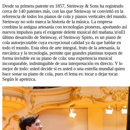
Desde su primera patente en 1857, Steinway ⁠&⁠ Sons ha registrado
cerca de 140 patentes más, con las que Steinway se convirtió en la
referencia de todos los pianos de cola y pianos verticales del mundo.
Steinway no solo marca la historia de la música. La empresa
combina la antigua artesanía con tecnologías pioneras, aportando así
nuevos impulsos para el exigente deleite musical del mañana.\n\nEl
último desarrollo de Steinway, el Steinway Spirio, es un piano de
cola autoejecutable cuya excepcional calidad ya da que hablar en
todo el mundo. Esta obra de arte integral, fruto de la artesanía, la
mecánica y la tecnología, permite que grandes pianistas toquen de
forma invisible en su piano de cola: una experiencia musical
incomparable, indistinguible de una interpretación en directo. Y lo
mejor de todo: usted decide si es usted o una estrella mundial quien
hace sonar su piano de cola, pues el lema es: tocar o dejar tocar.
Según le apetezca.